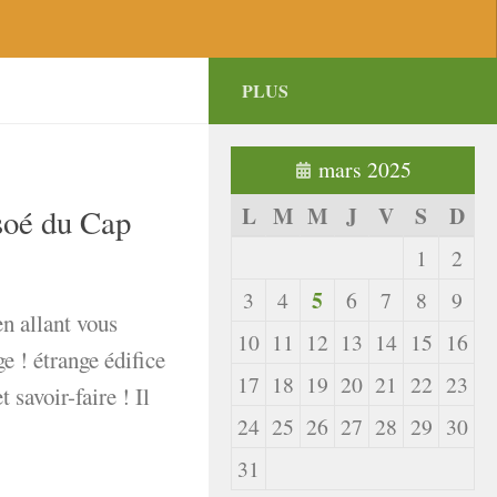
PLUS
mars 2025
L
M
M
J
V
S
D
soé du Cap
1
2
5
3
4
6
7
8
9
en allant vous
10
11
12
13
14
15
16
e ! étrange édifice
17
18
19
20
21
22
23
t savoir-faire ! Il
24
25
26
27
28
29
30
31