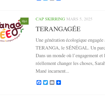
CAP SKIRRING
MARS 5, 2025
0
TERANGAGÉE
Une génération écologique engagée a
TERANGA, le SÉNÉGAL. Un parcou
Dans un monde où l’engagement et l
réellement changer les choses, Sara
Mané incarnent...
Facebook
Twitter
Email
Partager