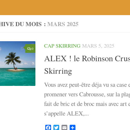
HIVE DU MOIS :
MARS 2025
CAP SKIRRING
MARS 5, 2025
0
ALEX ! le Robinson Cru
Skirring
Vous avez peut-être déja vu sa case 
promener vers Cabrousse, sur la plag
fait de bric et de broc mais avec art e
s’appelle ALEX,...
Facebook
Twitter
Email
Partager