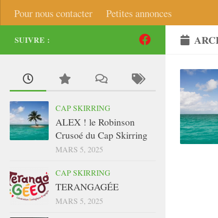
Pour nous contacter
Petites annonces
ARC
SUIVRE :
CAP SKIRRING
ALEX ! le Robinson
Crusoé du Cap Skirring
MARS 5, 2025
CAP SKIRRING
TERANGAGÉE
MARS 5, 2025