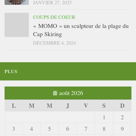
JANVIER 27, 2025
COUPS DE COEUR
« MOMO » un sculpteur de la plage du
Cap Skiring
DÉCEMBRE 4, 2024
PLUS
août 2026
L
M
M
J
V
S
D
1
2
3
4
5
6
7
8
9