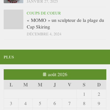
JANVIER 27, 2025
COUPS DE COEUR
« MOMO » un sculpteur de la plage du
Cap Skiring
DÉCEMBRE 4, 2024
PLUS
août 2026
L
M
M
J
V
S
D
1
2
3
4
5
6
7
8
9