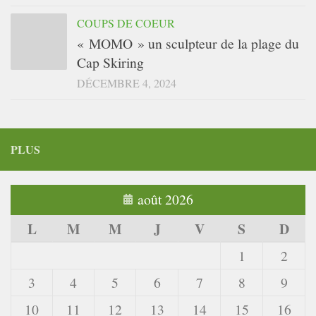
COUPS DE COEUR
« MOMO » un sculpteur de la plage du
Cap Skiring
DÉCEMBRE 4, 2024
PLUS
août 2026
L
M
M
J
V
S
D
1
2
3
4
5
6
7
8
9
10
11
12
13
14
15
16