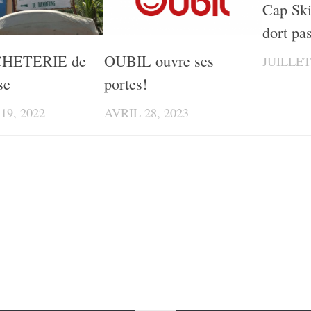
Cap Ski
dort pas
HETERIE de
OUBIL ouvre ses
JUILLET 
se
portes!
19, 2022
AVRIL 28, 2023