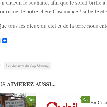
un chacun le souhaite, afin que le soleil brille à
tourisme de notre chère Casamance ! si belle et s
ue tous les dieux du ciel et de la terre nous e
k
ter
Email
Partager
:
Les dossiers du Cap Skirring
S AIMEREZ AUSSI...
0
0
En Cas