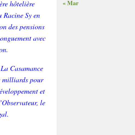
« Mar
ère hôtelière
u Racine Sy en
on des pensions
 longuement avec
on.
s. La Casamance
s milliards pour
éveloppement et
’Observateur, le
gal.