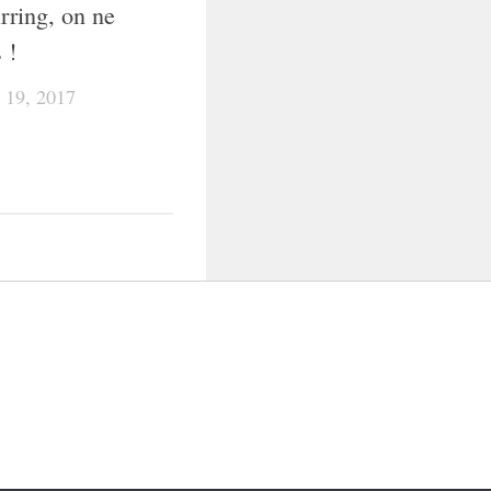
rring, on ne
 !
19, 2017