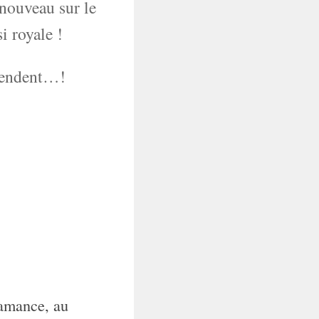
 nouveau sur le
i royale !
ntendent…!
amance, au