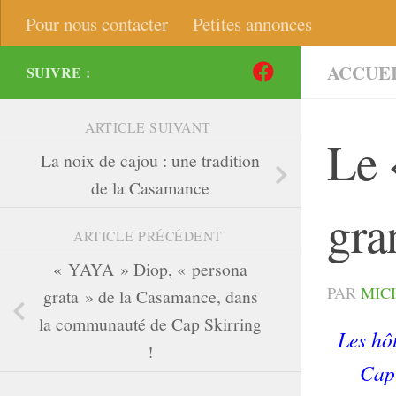
Pour nous contacter
Petites annonces
ACCUE
SUIVRE :
ARTICLE SUIVANT
Le 
La noix de cajou : une tradition
de la Casamance
gra
ARTICLE PRÉCÉDENT
« YAYA » Diop, « persona
PAR
MIC
grata » de la Casamance, dans
la communauté de Cap Skirring
Les hô
!
Cap-