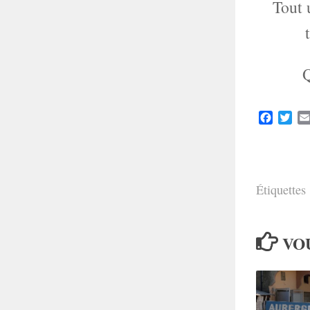
Tout 
Q
Faceboo
Twit
Étiquettes 
VOU