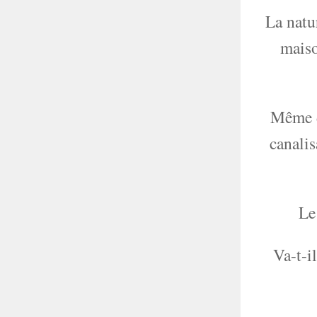
La natur
maiso
Même d
canalis
L
Va-t-i