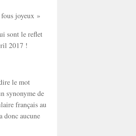
 fous joyeux »
i sont le reflet
ril 2017 !
dire le mot
 un synonyme de
laire français au
’a donc aucune