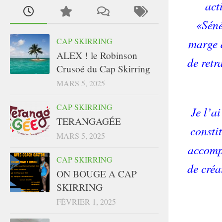
act
«Séné
CAP SKIRRING
marge 
ALEX ! le Robinson
de retr
Crusoé du Cap Skirring
MARS 5, 2025
CAP SKIRRING
Je l’a
TERANGAGÉE
consti
MARS 5, 2025
accomp
CAP SKIRRING
de créa
ON BOUGE A CAP
SKIRRING
FÉVRIER 1, 2025