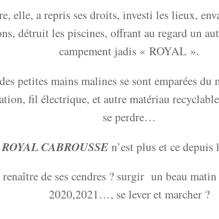
e, elle, a repris ses droits, investi les lieux, enva
ns, détruit les piscines, offrant au regard un au
campement jadis « ROYAL ».
es petites mains malines se sont emparées du 
ation, fil électrique, et autre matériau recyclab
se perdre…
ROYAL CABROUSSE
e
n’est plus et ce depuis
l renaître de ses cendres ? surgir un beau mati
2020,2021…, se lever et marcher ?