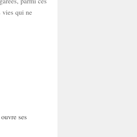
garées, parmi ces
s vies qui ne
0
ouvre ses