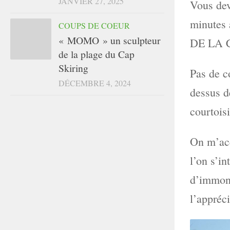
JANVIER 27, 2025
Vous dev
minutes
COUPS DE COEUR
« MOMO » un sculpteur
DE LA
de la plage du Cap
Skiring
Pas de c
DÉCEMBRE 4, 2024
dessus d
courtois
On m’acc
l’on s’i
d’immond
l’appréci