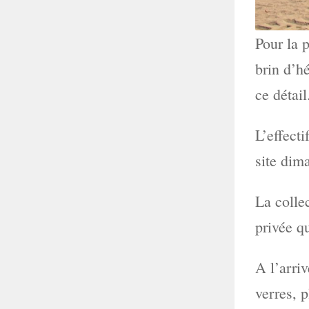
Pour la 
brin d’h
ce détail
L’effecti
site dim
La colle
privée q
A l’arri
verres, p