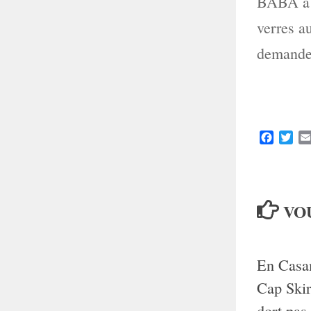
BABA à c
verres au
demanden
Faceboo
Twit
VOU
En Casa
Cap Skir
dort pas 