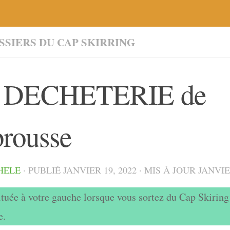
SSIERS DU CAP SKIRRING
 DECHETERIE de
rousse
HELE
· PUBLIÉ
JANVIER 19, 2022
· MIS À JOUR
JANVIE
située à votre gauche lorsque vous sortez du Cap Skiring 
e.