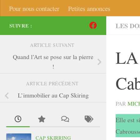
Pour nous contacter
Petites annonces
LES DO
SUIVRE :
ARTICLE SUIVANT
LA
Quand l’Art se pose sur la pierre
!
Cab
ARTICLE PRÉCÉDENT
L’immobilier au Cap Skiring
PAR
MIC
Elle est 
Cabrouss
CAP SKIRRING