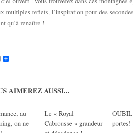
iel ouvert ! vous trouverez dans ces montagnes é
x multiples reflets, l’inspiration pour des seconde
t qu’à renaître !
k
ter
Email
Partager
S AIMEREZ AUSSI...
mance, au
Le « Royal
OUBIL 
ring, on ne
Cabrousse » grandeur
portes!
!
et décadence !