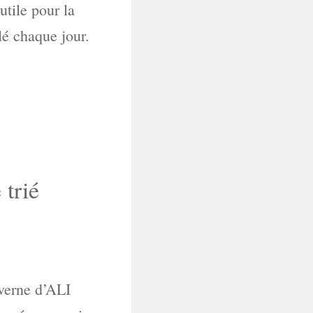
utile pour la
ûlé chaque jour.
trié
averne d’ALI