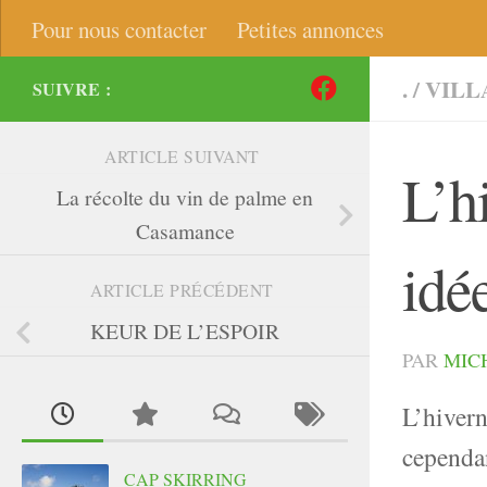
Pour nous contacter
Petites annonces
.
/
VILL
SUIVRE :
ARTICLE SUIVANT
L’h
La récolte du vin de palme en
Casamance
idé
ARTICLE PRÉCÉDENT
KEUR DE L’ESPOIR
PAR
MIC
L’hiver
cependan
CAP SKIRRING