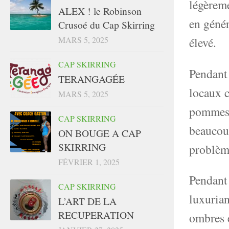
légèreme
ALEX ! le Robinson
en génér
Crusoé du Cap Skirring
MARS 5, 2025
élevé.
CAP SKIRRING
Pendant 
TERANGAGÉE
locaux c
MARS 5, 2025
pommes d
CAP SKIRRING
beaucoup
ON BOUGE A CAP
SKIRRING
problèm
FÉVRIER 1, 2025
Pendant 
CAP SKIRRING
luxurian
L’ART DE LA
RECUPERATION
ombres e