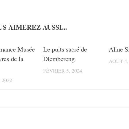
S AIMEREZ AUSSI...
0
mance Musée
Le puits sacré de
Aline S
res de la
Diembereng
AOÛT 4,
FÉVRIER 5, 2024
 2022