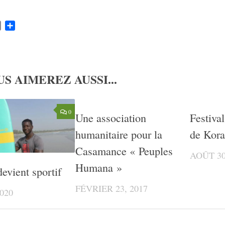
k
ter
Email
Partager
S AIMEREZ AUSSI...
0
Une association
Festival
humanitaire pour la
de Kora
Casamance « Peuples
AOÛT 30
Humana »
evient sportif
FÉVRIER 23, 2017
020