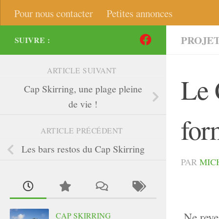
Pour nous contacter
Petites annonces
PROJE
SUIVRE :
ARTICLE SUIVANT
Le 
Cap Skirring, une plage pleine
de vie !
for
ARTICLE PRÉCÉDENT
Les bars restos du Cap Skirring
PAR
MIC
Ne reve
CAP SKIRRING