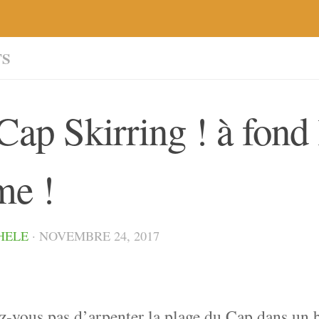
TS
Cap Skirring ! à fond 
me !
HELE
·
NOVEMBRE 24, 2017
z-vous pas d’arpenter la plage du Cap dans un 