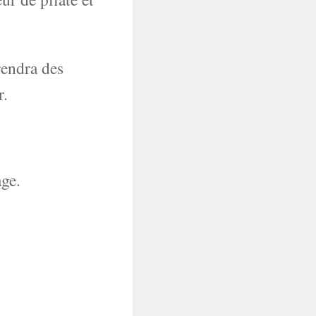
endra des
r.
ge.