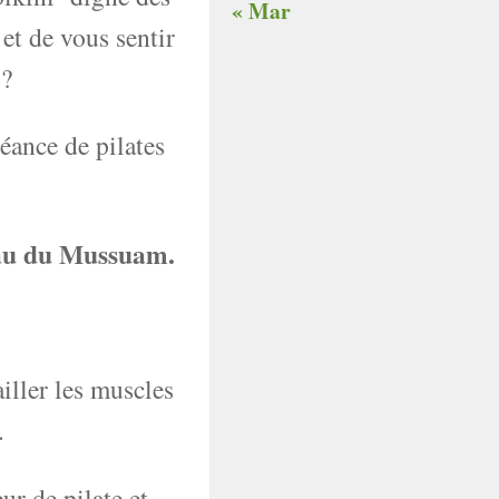
« Mar
et de vous sentir
 ?
séance de pilates
eau du Mussuam.
ailler les muscles
.
ur de pilate et