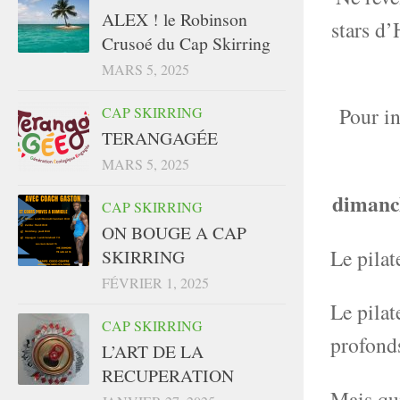
ALEX ! le Robinson
stars d’
Crusoé du Cap Skirring
MARS 5, 2025
Pour in
CAP SKIRRING
TERANGAGÉE
MARS 5, 2025
dimanch
CAP SKIRRING
ON BOUGE A CAP
Le pilat
SKIRRING
FÉVRIER 1, 2025
Le pilat
CAP SKIRRING
profonds
L’ART DE LA
RECUPERATION
Mais qui