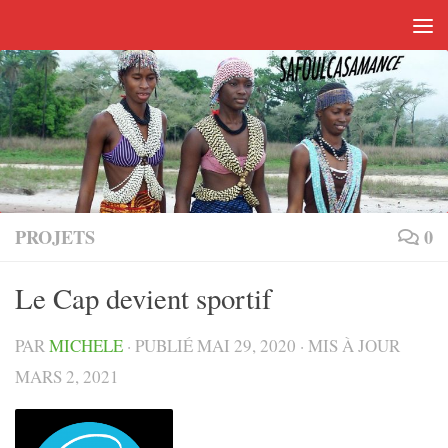
Skip to content
PROJETS
0
Le Cap devient sportif
PAR
MICHELE
· PUBLIÉ
MAI 29, 2020
· MIS À JOUR
MARS 2, 2021