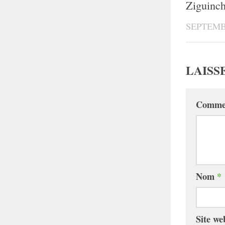
Ziguinc
SEPTEMBR
LAISS
Comme
Nom
*
Site we