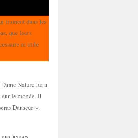
ui trainent dans les
pas, que leurs
cessaire ni utile
. Dame Nature lui a
 sur le monde. Il
 seras Danseur ».
s aux jeunes