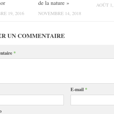
hor
de la nature »
AOÛT 1,
E 19, 2016
NOVEMBRE 14, 2018
ER UN COMMENTAIRE
ntaire
*
E-mail
*
b