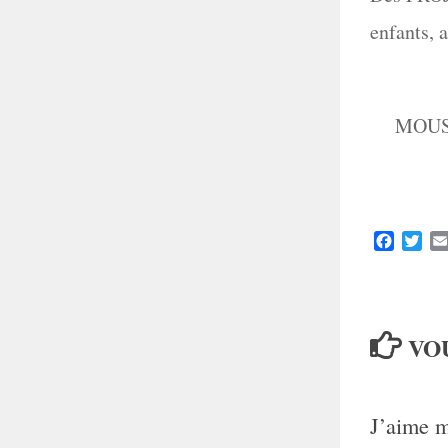
enfants, 
MOUSS 
Faceboo
Twit
VOU
J’aime m