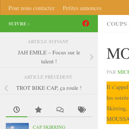
Pour nous contacter
Petites annonces
COUPS
SUIVRE :
ARTICLE SUIVANT
MOU
JAH EMILE – Focus sur le
talent !
PAR
MIC
ARTICLE PRÉCÉDENT
Il s’appe
TROT BIKE CAP, ça roule !
les soir
Skirring,
MOUSSA
CAP SKIRRING