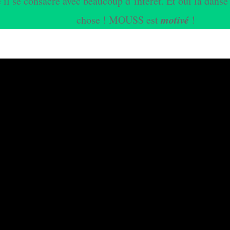
 il se consacre avec beaucoup d’intérêt. Et oui la danse
motivé
chose ! MOUSS est
!