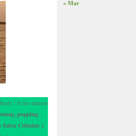
« Mar
Beat) ! et les danses
krump, popping
…
Salsa Cubaine
a
à