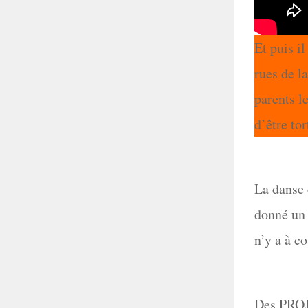
Et puis il
rues de la
parents l
d’être t
La danse 
donné un 
n’y a à c
Des PROJE