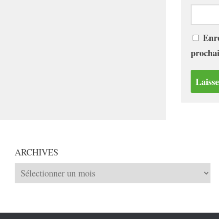
Enre
procha
ARCHIVES
Archives