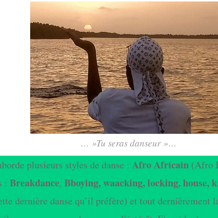
… »Tu seras danseur »…
Afro Africain
orde plusieurs styles de danse :
(Afro 
Breakdance
Bboying, waacking, locking, house, 
s :
,
ette dernière danse qu’il préfère) et tout dernièrement l