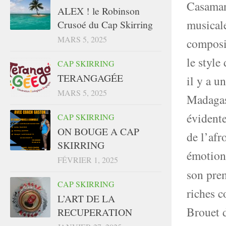
Casaman
ALEX ! le Robinson
musicale
Crusoé du Cap Skirring
MARS 5, 2025
composit
le style
CAP SKIRRING
TERANGAGÉE
il y a u
MARS 5, 2025
Madagas
évidente
CAP SKIRRING
ON BOUGE A CAP
de l’afr
SKIRRING
émotions
FÉVRIER 1, 2025
son pre
CAP SKIRRING
riches c
L’ART DE LA
Brouet 
RECUPERATION