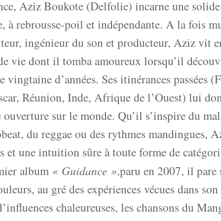
ce, Aziz Boukote (Delfolie) incarne une solide
, à rebrousse-poil et indépendante. A la fois mu
eur, ingénieur du son et producteur, Aziz vit 
 de vie dont il tomba amoureux lorsqu’il décou
ne vingtaine d’années. Ses itinérances passées (
car, Réunion, Inde, Afrique de l’Ouest) lui do
 ouverture sur le monde. Qu’il s’inspire du ma
obeat, du reggae ou des rythmes mandingues, Azi
 et une intuition sûre à toute forme de catégor
mier album
« Guidance »
,paru en 2007, il pare
ouleurs, au gré des expériences vécues dans son 
d’influences chaleureuses, les chansons du Man