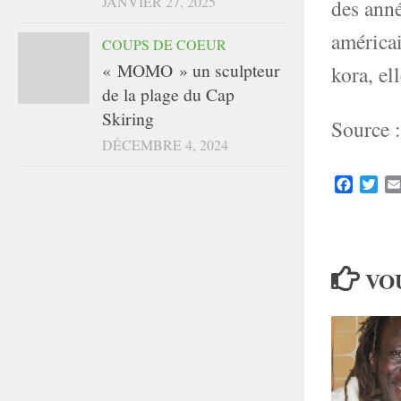
JANVIER 27, 2025
des anné
américa
COUPS DE COEUR
« MOMO » un sculpteur
kora, el
de la plage du Cap
Skiring
Source 
DÉCEMBRE 4, 2024
Faceboo
Twit
VOU