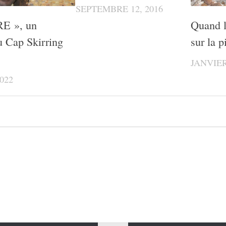
SEPTEMBRE 12, 2016
E », un
Quand l
du Cap Skirring
sur la p
JANVIER
022