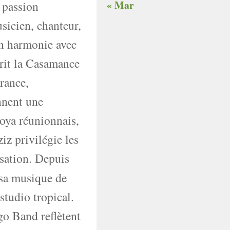
« Mar
 passion
sicien, chanteur,
en harmonie avec
vrit la Casamance
France,
nnent une
loya réunionnais,
z privilégie les
isation. Depuis
 sa musique de
studio tropical.
go Band reflètent