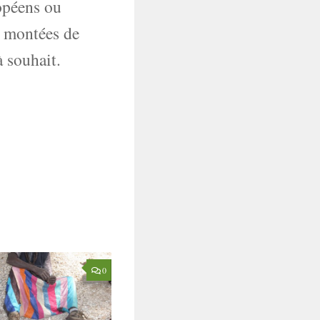
ropéens ou
x montées de
 souhait.
0