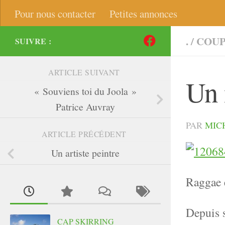
Pour nous contacter
Petites annonces
.
/
COUP
SUIVRE :
ARTICLE SUIVANT
Un 
« Souviens toi du Joola »
Patrice Auvray
PAR
MIC
ARTICLE PRÉCÉDENT
Un artiste peintre
Raggae
Depuis
CAP SKIRRING