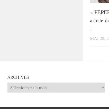
« PEPER
artiste 
!
MAI 28, 2
ARCHIVES
Archives