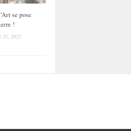
’Art se pose
ierre !
 25, 2022