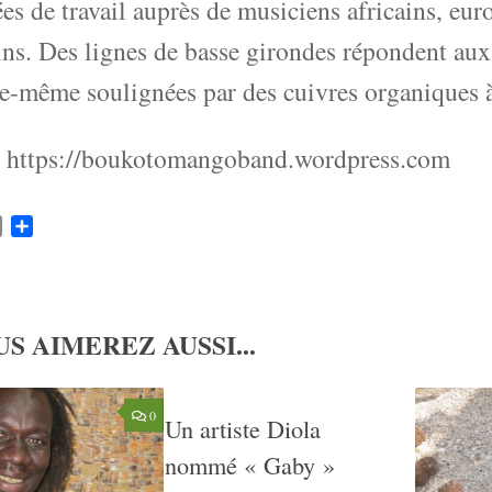
es de travail auprès de musiciens africains, eu
ins. Des lignes de basse girondes répondent au
le-même soulignées par des cuivres organiques à
: https://boukotomangoband.wordpress.com
k
ter
Email
Partager
S AIMEREZ AUSSI...
0
Un artiste Diola
nommé « Gaby »