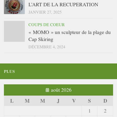
L’ART DE LA RECUPERATION
JANVIER 27, 2025
COUPS DE COEUR
« MOMO » un sculpteur de la plage du
Cap Skiring
DÉCEMBRE 4, 2024
PLUS
août 2026
L
M
M
J
V
S
D
1
2