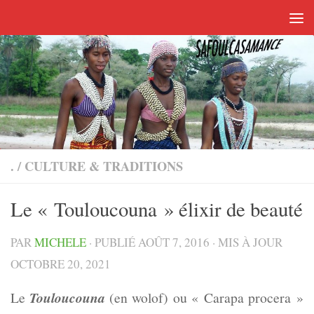
Skip to content
.
/
CULTURE & TRADITIONS
Le « Touloucouna » élixir de beauté
PAR
MICHELE
· PUBLIÉ
AOÛT 7, 2016
· MIS À JOUR
OCTOBRE 20, 2021
Le
Touloucouna
(en wolof) ou « Carapa procera »