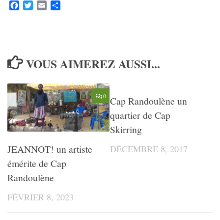
Facebook
Twitter
Email
Partager
VOUS AIMEREZ AUSSI...
0
Cap Randoulène un
quartier de Cap
Skirring
JEANNOT! un artiste
DÉCEMBRE 8, 2017
émérite de Cap
Randoulène
FÉVRIER 8, 2023