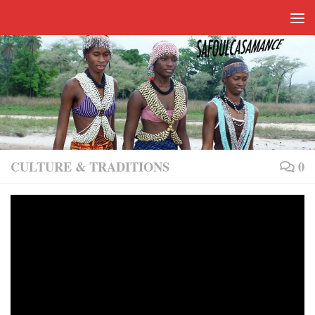
Skip to content
CULTURE & TRADITIONS
0
LUTTE TRADITIONNELLE EN
CASAMANCE
PAR
MICHELE
·
MAI 13, 2019
Casamance
C’est en
que l’on rencontre la tradition