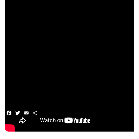
Nous sommes devant une culture et une tradition
qui nous sont étrangères.
La vie quotidienne des Casamançais est ponctuée
de rites et de rituels qui tissent sans cesse des liens
profonds avec le monde des ancêtres disparus.
Peut-être est-ce là le sens de l’éternité ?
Et maintenant avec qui voulez-vous lutter ?
[contact-form-7 id= »1618″ title= »Sans titre »]
Facebook
Twitter
Email
Partager